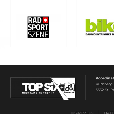
Koordinat
Kürnberg
3352 St. P
IMPRESSUM
DAT