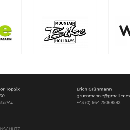
or TopSix
Erich Grünmann
 30
gruenmann.e@gmail.com
eter/Au
+43 (0) 664 75068582
ENSCHUTZ