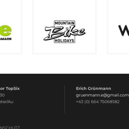
or TopSix
Erich Grünmann
 30
gruenmann.e@gmail.com
eter/Au
+43 (0) 664 75068582
ENSCHUTZ