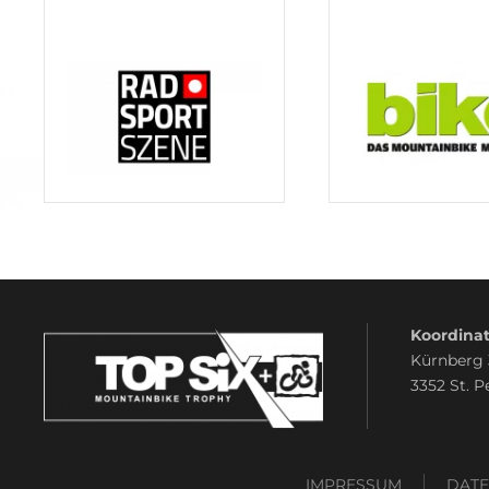
Koordinat
Kürnberg
3352 St. P
IMPRESSUM
DAT