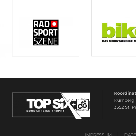
Koordinat
Kürnberg
3352 St. P
IMPRESSUM
DAT