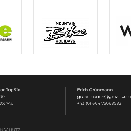
or TopSix
Erich Grünmann
 30
gruenmann.e@gmail.com
eter/Au
+43 (0) 664 75068582
ENSCHUTZ