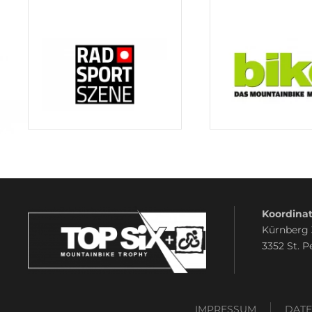
Koordinat
Kürnberg
3352 St. P
IMPRESSUM
DAT