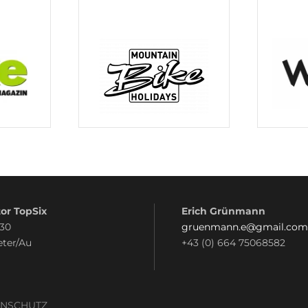
or TopSix
Erich Grünmann
 30
gruenmann.e@gmail.com
eter/Au
+43 (0) 664 75068582
ENSCHUTZ