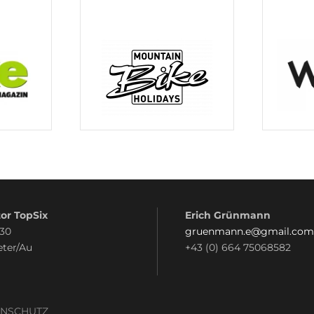
or TopSix
Erich Grünmann
 30
gruenmann.e@gmail.com
eter/Au
+43 (0) 664 75068582
ENSCHUTZ