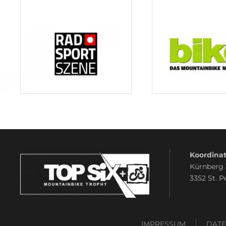
Koordinat
Kürnberg
3352 St. P
IMPRESSUM
DAT