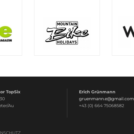
or TopSix
Erich Grünmann
 30
gruenmann.e@gmail.com
eter/Au
+43 (0) 664 75068582
ENSCHUTZ