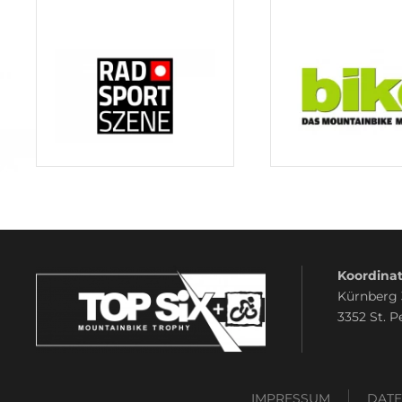
Koordinat
Kürnberg
3352 St. P
IMPRESSUM
DAT