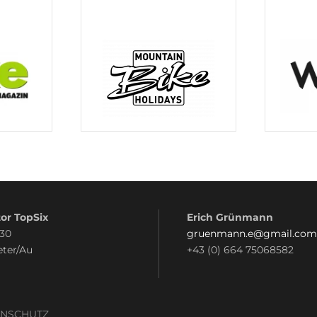
or TopSix
Erich Grünmann
 30
gruenmann.e@gmail.com
eter/Au
+43 (0) 664 75068582
ENSCHUTZ