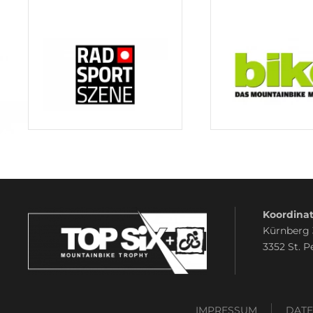
Koordinat
Kürnberg
3352 St. P
IMPRESSUM
DAT