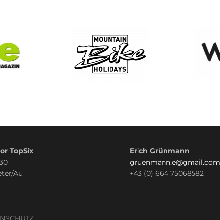
or TopSix
Erich Grünmann
 30
gruenmann.e@gmail.com
eter/Au
+43 (0) 664 75068582
ENSCHUTZ