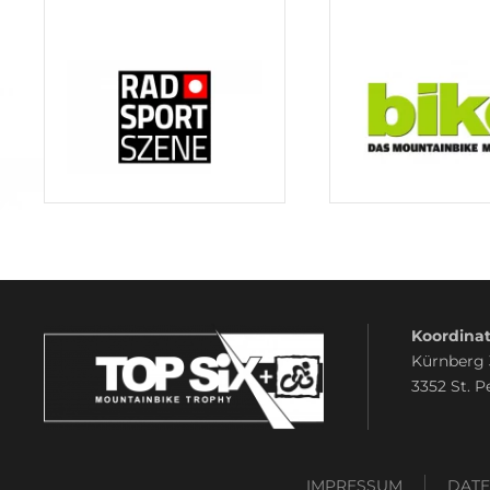
Koordinat
Kürnberg
3352 St. P
IMPRESSUM
DAT