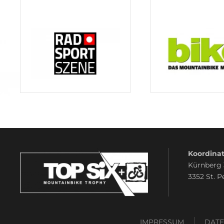
Koordinat
Kürnberg
3352 St. P
IMPRESSUM
DAT