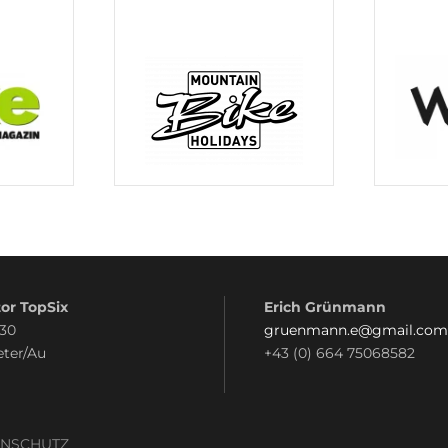
or TopSix
Erich Grünmann
 30
gruenmann.e@gmail.com
eter/Au
+43 (0) 664 75068582
ENSCHUTZ