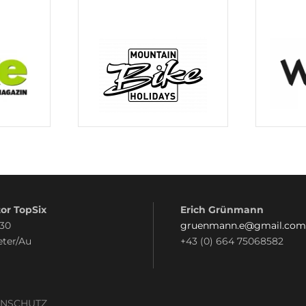
or TopSix
Erich Grünmann
 30
gruenmann.e@gmail.com
eter/Au
+43 (0) 664 75068582
ENSCHUTZ