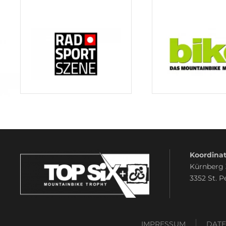
Koordinat
Kürnberg
3352 St. P
IMPRESSUM
DAT