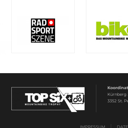
Koordinat
Kürnberg
3352 St. P
IMPRESSUM
DAT