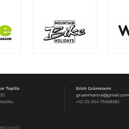
or TopSix
Erich Grünmann
 30
gruenmann.e@gmail.com
eter/Au
+43 (0) 664 75068582
ENSCHUTZ