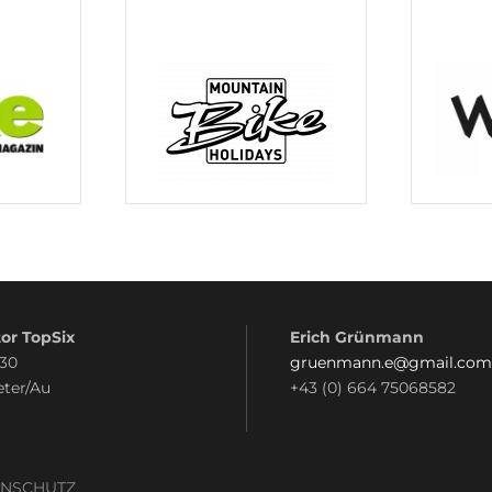
or TopSix
Erich Grünmann
 30
gruenmann.e@gmail.com
eter/Au
+43 (0) 664 75068582
ENSCHUTZ