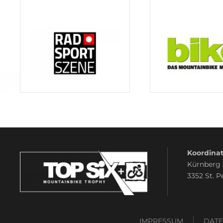
Koordinat
Kürnberg
3352 St. P
IMPRESSUM
DAT