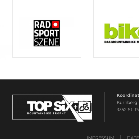
Koordinat
Kürnberg
3352 St. P
IMPRESSUM
DAT