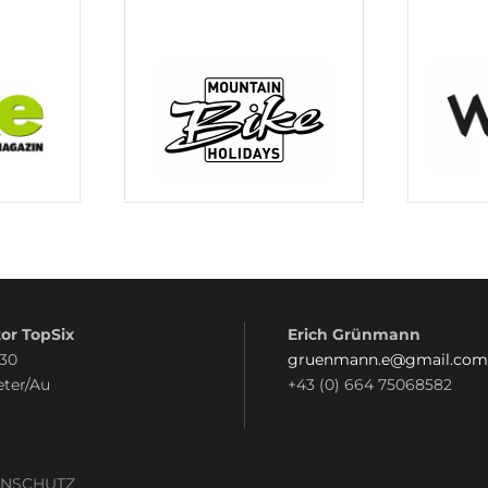
or TopSix
Erich Grünmann
 30
gruenmann.e@gmail.com
eter/Au
+43 (0) 664 75068582
ENSCHUTZ